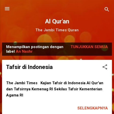
Langsung ke konten utama
Al Qur'an
The Jambi Times Quran
Menampilkan postingan dengan
TUNJUKKAN SEMUA
P
label
An Nashr
o
s
Tafsir di Indonesia
t
i
n
The Jambi Times Kajian Tafsir di Indonesia Al Qur'an
dan Tafsirnya Kemenag RI Sekilas Tafsir Kementerian
g
Agama RI
a
n
SELENGKAPNYA