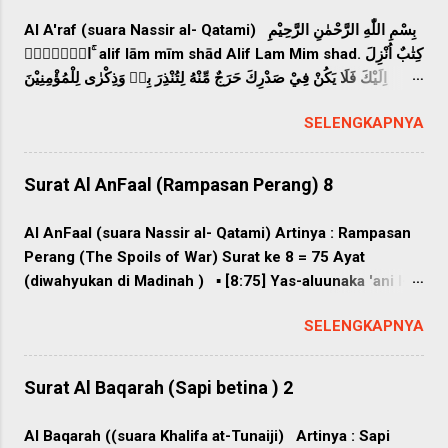
Al A'raf (suara Nassir al- Qatami) بِسْمِ اللّٰهِ الرَّحْمٰنِ الرَّحِيْمِ
الۤمّۤصۤ ۚ alif lām mīm shād Alif Lam Mim shad. كِتٰبٌ اُنْزِلَ
اِلَيْكَ فَلَا يَكُنْ فِيْ صَدْرِكَ حَرَجٌ مِّنْهُ لِتُنْذِرَ بِهٖ وَذِكْرٰى لِلْمُؤْمِنِيْنَ
kitābun unzila ilaika fa lā yakun fī ṣadrika ḥarajum min-
SELENGKAPNYA
hu litunżira bihī wa żikrā lil-mu`minīn (Inilah) Kitab yang
diturunkan kepadamu (Muhammad); maka janganlah
engkau sesak dada karenanya, agar engkau memberi
Surat Al AnFaal (Rampasan Perang) 8
peringatan dengan (Kitab) itu dan menjadi pelajaran bagi
orang yang beriman. اِتَّبِعُوْا مَآ اُنْزِلَ اِلَيْكُمْ مِّنْ رَّبِّكُمْ وَلَا تَتَّبِعُوْا
Al AnFaal (suara Nassir al- Qatami) Artinya : Rampasan
مِنْ دُوْنِهٖٓ اَوْلِيَاۤءَۗ قَلِيْلًا مَّا تَذَكَّرُوْنَ ittabi'ụ mā unzila
Perang (The Spoils of War) Surat ke 8 = 75 Ayat
ilaikum mir rabbikum wa lā tattabi'ụ min dụnihī auliyā`,
(diwahyukan di Madinah ) ▪ [8:75] Yas-aluunaka 'ani l-
qalīlam mā tażakkarụn Ikutilah apa yang diturunkan
anfaali quli l-anfaalu lillaahi warrasuuli fattaquullaaha
kepadamu dari Tuhanmu, dan janganlah kamu ikuti
SELENGKAPNYA
wa-ashlihuu dzaata baynikum wa-athii'uullaaha
selain Dia sebagai pemimpin. Sedikit sekali kamu
warasuulahu in kuntum mu/miniin [8:1] Mereka
mengambil pelajaran. وَكَمْ مِّنْ قَرْيَةٍ اَهْلَكْنٰهَا فَجَاۤءَهَا بَأْسُنَا
menanyaikan kepadamu tentang (pembagian) harta
Surat Al Baqarah (Sapi betina ) 2
بَيَاتًا اَوْ ه...
rampasan perang. Katakanlah: "Harta rampasan perang
kepunyaan Allah dan Rasul, oleh sebab itu bertakwalah
Al Baqarah ((suara Khalifa at-Tunaiji) Artinya : Sapi