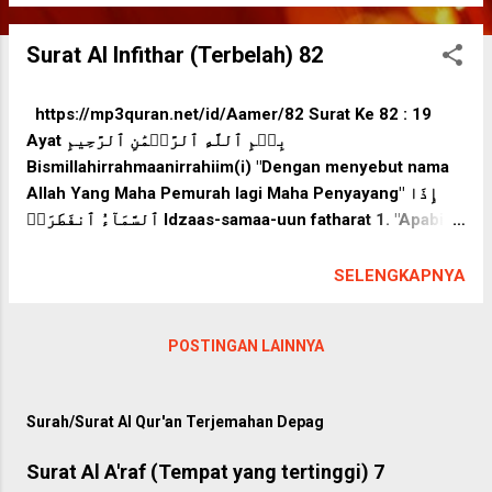
Surat Al Infithar (Terbelah) 82
https://mp3quran.net/id/Aamer/82 Surat Ke 82 : 19
Ayat بِسۡمِ ٱللَّهِ ٱلرَّحۡمَٰنِ ٱلرَّحِيمِ
Bismillahirrahmaanirrahiim(i) "Dengan menyebut nama
Allah Yang Maha Pemurah lagi Maha Penyayang" إِذَا
ٱلسَّمَآءُ ٱنفَطَرَتۡ Idzaas-samaa-uun fatharat 1. "Apabila
langit terbelah," وَإِذَا ٱلۡكَوَاكِبُ ٱنتَثَرَتۡ Wa idzaal
kawaakibuun tatsarat 2. dan apabila bintang-bintang
SELENGKAPNYA
jatuh berserakan," وَإِذَا ٱلۡبِحَارُ فُجِّرَتۡ Wa idzaal bihaaru
fujjirat 3. "dan apabila lautan menjadikan meluap," وَإِذَا
POSTINGAN LAINNYA
ٱلۡقُبُورُ بُعۡثِرَتۡ Wa idzaal qubuuru bu' tsirat 4. "dan
apabila kuburan-kuburan dibongkar," عَلِمَتۡ نَفۡسٞ مَّا
قَدَّمَتۡ وَأَخَّرَتۡ 'Alimat nafsun maa qaddamat wa akh-
Surah/Surat Al Qur'an Terjemahan Depag
kharat 5. "maka tiap-tiap jiwa akan mengetahui apa yang
telah dikerjakan dan yang dilalaikannya." يَٰٓأَيُّهَا ٱلۡإِنسَٰنُ
Surat Al A'raf (Tempat yang tertinggi) 7
مَا غَرَّكَ بِرَبِّكَ ٱلۡكَرِيمِ Yaa ayyuhaal insaanu maa