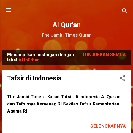
Langsung ke konten utama
Al Qur'an
The Jambi Times Quran
Menampilkan postingan dengan
TUNJUKKAN SEMUA
P
label
Al Infithar
o
s
Tafsir di Indonesia
t
i
n
The Jambi Times Kajian Tafsir di Indonesia Al Qur'an
dan Tafsirnya Kemenag RI Sekilas Tafsir Kementerian
g
Agama RI
a
n
SELENGKAPNYA