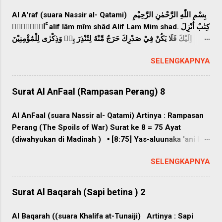
gharraka birabbikal kariim(i) 6. "Hai manusia, apakah
Al A'raf (suara Nassir al- Qatami) بِسْمِ اللّٰهِ الرَّحْمٰنِ الرَّحِيْمِ
yang...
الۤمّۤصۤ ۚ alif lām mīm shād Alif Lam Mim shad. كِتٰبٌ اُنْزِلَ
اِلَيْكَ فَلَا يَكُنْ فِيْ صَدْرِكَ حَرَجٌ مِّنْهُ لِتُنْذِرَ بِهٖ وَذِكْرٰى لِلْمُؤْمِنِيْنَ
kitābun unzila ilaika fa lā yakun fī ṣadrika ḥarajum min-
SELENGKAPNYA
hu litunżira bihī wa żikrā lil-mu`minīn (Inilah) Kitab yang
diturunkan kepadamu (Muhammad); maka janganlah
engkau sesak dada karenanya, agar engkau memberi
Surat Al AnFaal (Rampasan Perang) 8
peringatan dengan (Kitab) itu dan menjadi pelajaran bagi
orang yang beriman. اِتَّبِعُوْا مَآ اُنْزِلَ اِلَيْكُمْ مِّنْ رَّبِّكُمْ وَلَا تَتَّبِعُوْا
Al AnFaal (suara Nassir al- Qatami) Artinya : Rampasan
مِنْ دُوْنِهٖٓ اَوْلِيَاۤءَۗ قَلِيْلًا مَّا تَذَكَّرُوْنَ ittabi'ụ mā unzila
Perang (The Spoils of War) Surat ke 8 = 75 Ayat
ilaikum mir rabbikum wa lā tattabi'ụ min dụnihī auliyā`,
(diwahyukan di Madinah ) ▪ [8:75] Yas-aluunaka 'ani l-
qalīlam mā tażakkarụn Ikutilah apa yang diturunkan
anfaali quli l-anfaalu lillaahi warrasuuli fattaquullaaha
kepadamu dari Tuhanmu, dan janganlah kamu ikuti
SELENGKAPNYA
wa-ashlihuu dzaata baynikum wa-athii'uullaaha
selain Dia sebagai pemimpin. Sedikit sekali kamu
warasuulahu in kuntum mu/miniin [8:1] Mereka
mengambil pelajaran. وَكَمْ مِّنْ قَرْيَةٍ اَهْلَكْنٰهَا فَجَاۤءَهَا بَأْسُنَا
menanyaikan kepadamu tentang (pembagian) harta
Surat Al Baqarah (Sapi betina ) 2
بَيَاتًا اَوْ ه...
rampasan perang. Katakanlah: "Harta rampasan perang
kepunyaan Allah dan Rasul, oleh sebab itu bertakwalah
Al Baqarah ((suara Khalifa at-Tunaiji) Artinya : Sapi